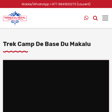
Mobile/WhatsApp:+977 9841833273 (Laurent)
Trek Camp De Base Du Makalu