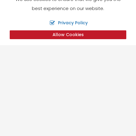
best experience on our website.
Privacy Policy
Allow Cookies
Liens utiles
Accueil
Tibet
Bhoutan
Ce que disent nos clients
Blog - Actualités
Galerie de photos
Écrire une critique
Infos Covid
Galerie de videos
Site Map
Contact