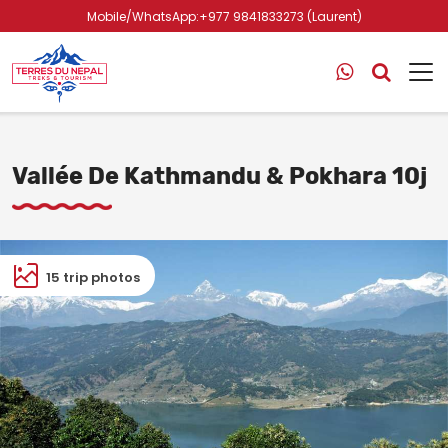
Mobile/WhatsApp:+977 9841833273 (Laurent)
Vallée De Kathmandu & Pokhara 10j
15 trip photos