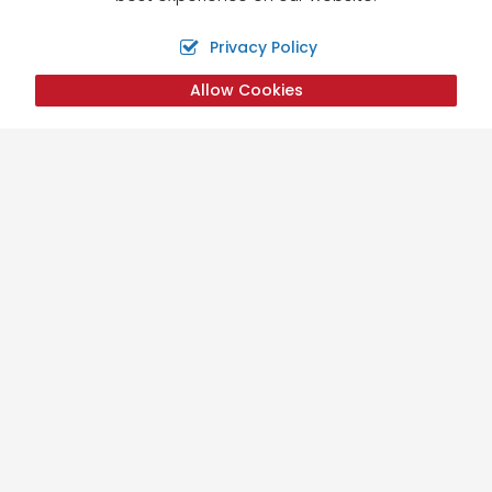
Privacy Policy
Allow Cookies
Liens utiles
Accueil
Tibet
Bhoutan
Ce que disent nos clients
Blog - Actualités
Galerie de photos
Écrire une critique
Infos Covid
Galerie de videos
Site Map
Contact