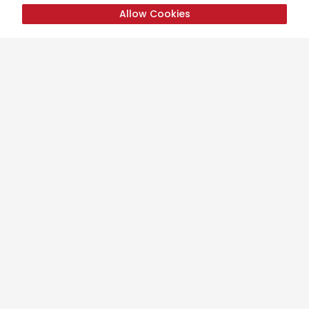
Allow Cookies
Liens utiles
Accueil
Tibet
Bhoutan
Ce que disent nos clients
Blog - Actualités
Galerie de photos
Écrire une critique
Infos Covid
Galerie de videos
Site Map
Contact
Contact