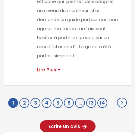
efficace qui permet de s'adapter
au niveau du marcheur . J'ai
demandé un guide porteur car mon
âge et ma forme me faisaient
hésiter à partir en groupe sur un
circuit "standard" . Le guide a été
parfait simple et ...
Lire Plus +
1
2
3
4
5
6
...
13
14
Ecrire un avis